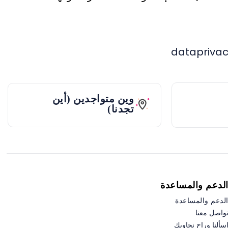
datapriva
وين متواجدين (أين
تجدنا)
لدعم والمساعدة
لدعم والمساعدة
واصل معنا
سألنا وراح نجاوبك