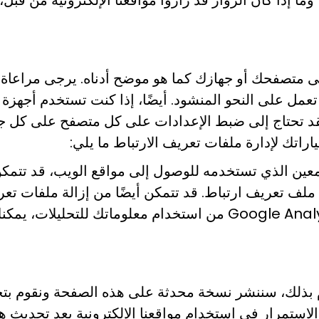
وما إذا كان الزوار قد زاروا مواقعنا الإلكترونية من قبل،
على متصفحك أو جهازك كما هو موضح أدناه. يرجى مراعاة 
ا تعمل على النحو المنشود. أيضًا، إذا كنت تستخدم أجهز
 فقد تحتاج إلى ضبط الإعدادات على كل متصفح على كل ج
راتك لإدارة ملفات تعريف الارتباط ما يلي:
 المعين الذي تستخدمه للوصول إلى مواقع الويب، قد ت
ن ملف تعريف ارتباط. قد تتمكن أيضًا من إزالة ملفات ت
– إلغاء الاشتراك في Google Analytics: لمنع Google Analytics من استخ
 بذلك، سننشر نسخة محدثة على هذه الصفحة ونقوم بتحد
 الاستمرار في استخدام مواقعنا الإلكترونية بعد تحديث