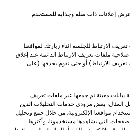
و عرض إعلانات ذات صلة وجذابة للمستخدم
عريف الارتباط للجلسة أثناء زيارتك لمواقعنا
ي صلاحية ملفات تعريف الارتباط الدائمة عند إغلاق
عريف الارتباط) أو حتى تقوم بحذفها (على
بيانات معينة تم جمعها عبر ملفات تعريف
يل المثال، بعض مزودي خدمات التحليلات الذين
لى سبيل المثال، تساعدنا Google Analytics في تحليل كيفية استخدام مواقعنا الإلكترونية. من خلال جمع وتحليل
 خلال ملفات تعريف الارتباط الخاصة به، يمكن لـ Google Analytics إخبارنا بالصفحات التي يشاهدها مستخدمونا، وأكثرها