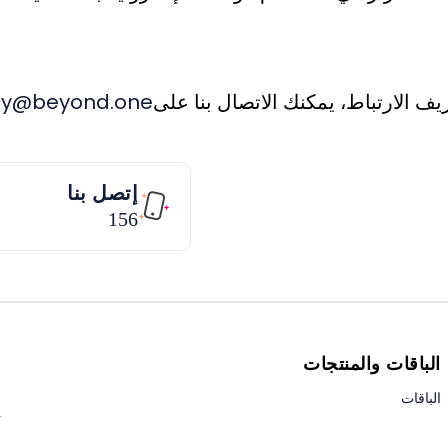
يف الارتباط، يمكنك الاتصال بنا على
cy@beyond.one
إتصل بنا
156
الباقات والمنتجات
ا
ا
الباقات
ت
إ