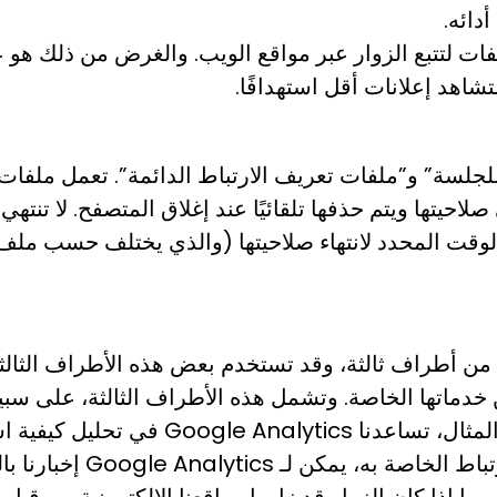
دائه.
لفات لتتبع الزوار عبر مواقع الويب. والغرض من ذلك ه
شاهد إعلانات أقل استهدافًا.
لجلسة” و”ملفات تعريف الارتباط الدائمة”. تعمل ملفات ت
لاحيتها ويتم حذفها تلقائيًا عند إغلاق المتصفح. لا تنته
قت المحدد لانتهاء صلاحيتها (والذي يختلف حسب ملف ت
ن أطراف ثالثة، وقد تستخدم بعض هذه الأطراف الثالثة 
ن خدماتها الخاصة. وتشمل هذه الأطراف الثالثة، على سب
يساعدوننا في فهم استخدام مواقع الويب. ع
معلومات استخدام الموقع من